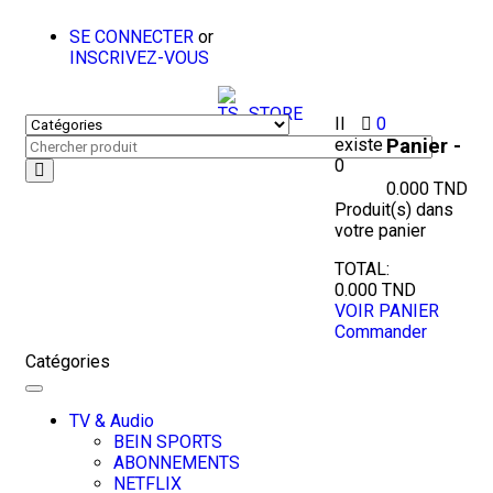
SE CONNECTER
or
INSCRIVEZ-VOUS
Il
0
Panier -
existe
0
0.000
TND
Produit(s)
dans
votre panier
TOTAL:
0.000
TND
VOIR PANIER
Commander
Catégories
Toggle
navigation
TV & Audio
BEIN SPORTS
ABONNEMENTS
NETFLIX