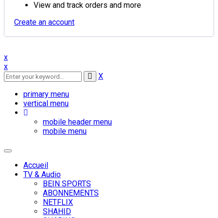
View and track orders and more
Create an account
x
x
X
primary menu
vertical menu
mobile header menu
mobile menu
Toggle
navigation
Accueil
TV & Audio
BEIN SPORTS
ABONNEMENTS
NETFLIX
SHAHID